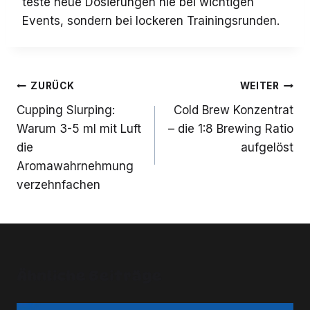
teste neue Dosierungen nie bei wichtigen
Events, sondern bei lockeren Trainingsrunden.
Beitrags-
ZURÜCK
WEITER
Navigation
Cupping Slurping:
Cold Brew Konzentrat
Warum 3-5 ml mit Luft
– die 1:8 Brewing Ratio
die
aufgelöst
Aromawahrnehmung
verzehnfachen
Ähnliche Beiträge